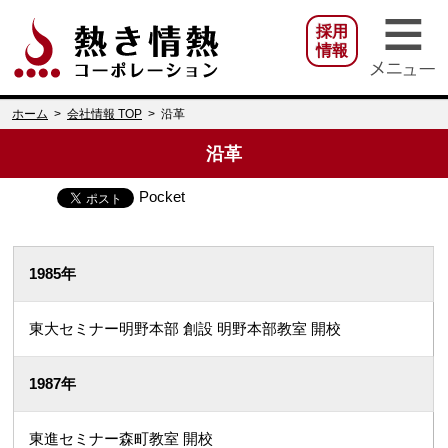
熱き情熱コーポレ
採用
情報
ホーム
>
会社情報 TOP
>
沿革
沿革
Pocket
1985年
東大セミナー明野本部 創設 明野本部教室 開校
1987年
東進セミナー森町教室 開校